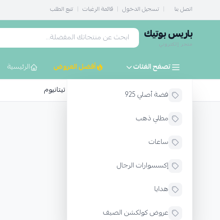
اتصل بنا
|
تسجيل الدخول
|
قائمة الرغبات
|
تتبع الطلب
باريس بوتيك
متجر إلكتروني
تصفح الفئات
أفضل العروض
الرئيسية
الرئيسية
إكسسوارات الرجال
خاتم رجالي تيتانيوم
فضة أصلي 925
مطلي ذهب
ساعات
إكسسوارات الرجال
هدايا
عروض كولكشن الصيف