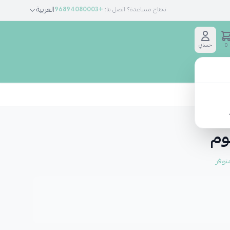
العربية
تحتاج مساعدة؟ اتصل بنا:
+96894080003
0
حسابي
يوم
توفر