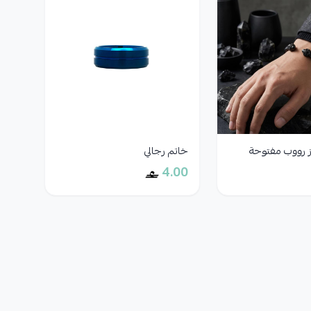
ز رووب مفتوحة
خاتم رجالي
4.00